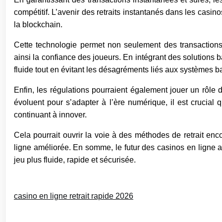
compétitif. L’avenir des retraits instantanés dans les casi
la blockchain.
Cette technologie permet non seulement des transactions 
ainsi la confiance des joueurs. En intégrant des solutions b
fluide tout en évitant les désagréments liés aux systèmes ba
Enfin, les régulations pourraient également jouer un rôle 
évoluent pour s’adapter à l’ère numérique, il est crucia
continuant à innover.
Cela pourrait ouvrir la voie à des méthodes de retrait enc
ligne améliorée. En somme, le futur des casinos en ligne 
jeu plus fluide, rapide et sécurisée.
casino en ligne retrait rapide 2026