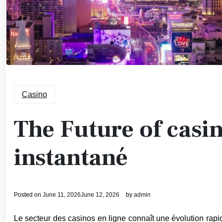
Casino
The Future of casin
instantané
Posted on
June 11, 2026
June 12, 2026
by
admin
Le secteur des casinos en ligne connaît une évolution rap