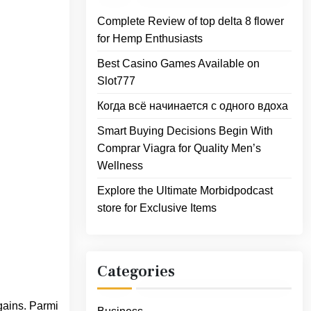
Complete Review of top delta 8 flower
for Hemp Enthusiasts
Best Casino Games Available on
Slot777
Когда всё начинается с одного вдоха
Smart Buying Decisions Begin With
Comprar Viagra for Quality Men’s
Wellness
Explore the Ultimate Morbidpodcast
store for Exclusive Items
Categories
gains. Parmi