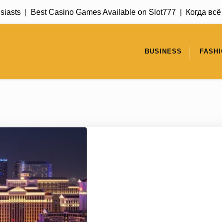
asts |
Best Casino Games Available on Slot777 |
Когда всё на
BUSINESS
FASH