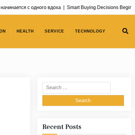
чинается с одного вдоха |
Smart Buying Decisions Begin Wit
ION
HEALTH
SERVICE
TECHNOLOGY
Search
for:
Recent Posts